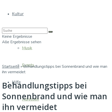
Kultur
Bücher
Keine Ergebnisse
Alle Ergebnisse sehen
Musik
Events
Startseite
»
Behandlungstipps bei Sonnenbrand und wie man
ihn vermeidet
Hilfe
Behandlungstipps bei
Sonnenbrand und wie man
Adressen
ihn vermeidet