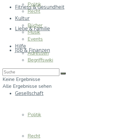
Politik
Fitness & Gesundheit
Recht
Kultur
Bücher
Liebe & Familie
Musik
Events
Hilfe
Job & Finanzen
Adressen
Begriffswiki
Essen & Trinken
Keine Ergebnisse
Alle Ergebnisse sehen
Gesellschaft
Politik
Recht