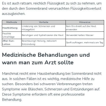
Es ist auch ratsam, reichlich Flüssigkeit zu sich zu nehmen, um
den durch den Sonnenbrand verursachten Flüssigkeitsverlust
auszugleichen.
Methode
Vorteile
Hinweise
Linderung von Schmerzen und
Kein Eis direkt auf die Haut
Hautkühlung
Hitzegefühl
anwenden
Feuchte
Beruhigen und hydratisieren die Haut
Verwendet kaltes Wasser
Umschläge
After-Sun-
Beschleunigt Heilung, reduziert
Sanft auftragen, mehrmals am Tag
Lotion
Entzündung
Medizinische Behandlungen und
wann man zum Arzt sollte
Manchmal reicht eine Hausbehandlung bei Sonnenbrand nicht
aus. In solchen Fällen ist es wichtig, medizinische Hilfe zu
suchen. Besonders bei schweren Verbrennungen treten
Symptome wie Bläschen, Schmerzen und Entzündungen auf.
Diese Symptome erfordern oft eine professionelle
Behandlung.