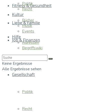
Politik
Fitness & Gesundheit
Recht
Kultur
Bücher
Liebe & Familie
Musik
Events
Hilfe
Job & Finanzen
Adressen
Begriffswiki
Essen & Trinken
Keine Ergebnisse
Alle Ergebnisse sehen
Gesellschaft
Politik
Recht