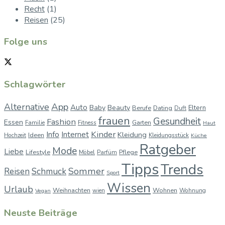
Recht
(1)
Reisen
(25)
Folge uns
Schlagwörter
App
Alternative
Auto
Baby
Beauty
Berufe
Dating
Eltern
Duft
frauen
Gesundheit
Fashion
Essen
Garten
Familie
Fitness
Haut
Kinder
Info
Internet
Kleidung
Ideen
Hochzeit
Kleidungsstück
Küche
Ratgeber
Mode
Liebe
Lifestyle
Pflege
Möbel
Parfüm
Tipps
Trends
Sommer
Reisen
Schmuck
Sport
Wissen
Urlaub
Weihnachten
Wohnen
wien
Wohnung
Vegan
Neuste Beiträge