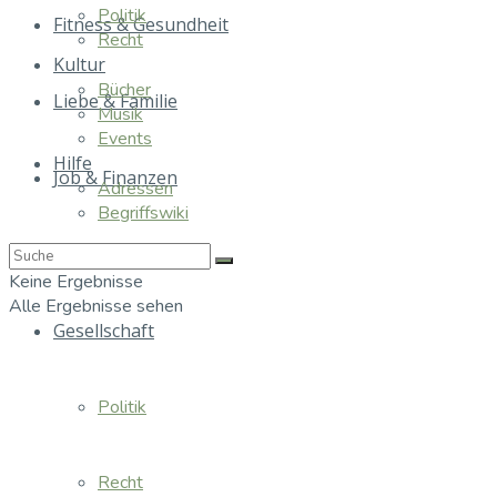
Politik
Fitness & Gesundheit
Recht
Kultur
Bücher
Liebe & Familie
Musik
Events
Hilfe
Job & Finanzen
Adressen
Begriffswiki
Essen & Trinken
Keine Ergebnisse
Alle Ergebnisse sehen
Gesellschaft
Politik
Recht