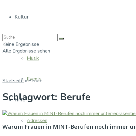
Kultur
Bücher
Keine Ergebnisse
Alle Ergebnisse sehen
Musik
Events
Startseite
»
Berufe
Schlagwort:
Berufe
Hilfe
Adressen
Warum Frauen in MINT-Berufen noch immer un