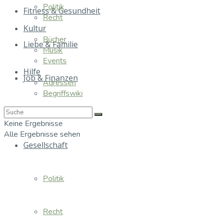
Politik
Fitness & Gesundheit
Recht
Kultur
Bücher
Liebe & Familie
Musik
Events
Hilfe
Job & Finanzen
Adressen
Begriffswiki
Essen & Trinken
Keine Ergebnisse
Alle Ergebnisse sehen
Gesellschaft
Politik
Recht