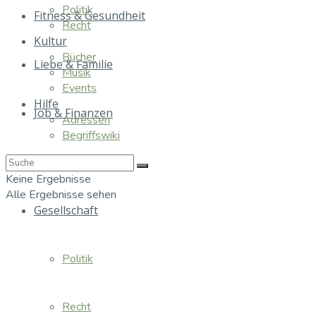
Politik
Fitness & Gesundheit
Recht
Kultur
Bücher
Liebe & Familie
Musik
Events
Hilfe
Job & Finanzen
Adressen
Begriffswiki
Essen & Trinken
Keine Ergebnisse
Alle Ergebnisse sehen
Gesellschaft
Politik
Recht