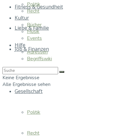
Politik
Fitness & Gesundheit
Recht
Kultur
Bücher
Liebe & Familie
Musik
Events
Hilfe
Job & Finanzen
Adressen
Begriffswiki
Essen & Trinken
Keine Ergebnisse
Alle Ergebnisse sehen
Gesellschaft
Politik
Recht