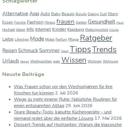
Schlagwörter
App
Alternative
Auto
Baby
Beauty
Berufe
Dating
Eltern
Duft
frauen
Gesundheit
Fashion
Essen
Garten
Familie
Fitness
Haut
Kinder
Info
Internet
Kleidung
Ideen
Hochzeit
Kleidungsstück
Küche
Ratgeber
Mode
Liebe
Lifestyle
Pflege
Möbel
Parfüm
Tipps
Trends
Sommer
Reisen
Schmuck
Sport
Wissen
Urlaub
Weihnachten
Wohnen
wien
Wohnung
Vegan
Neuste Beiträge
Was Frauen schon vor den Wechseljahren für ihre
Knochen tun können
2. Juli 2026
Wege zu mehr innerer Ruhe: Natürliche Routinen für
einen entspannten Alltag
29. Juni 2026
Teure Beauty-Tools, kaputte Küchengeräte – und
niemand redet über die einfache Lösung
17. Mai 2026
Dessert-Trends auf Hochzeiten: Warum die klassische