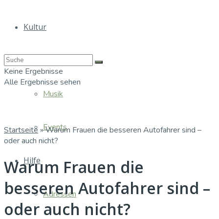
Kultur
Bücher
Keine Ergebnisse
Alle Ergebnisse sehen
Musik
Events
Startseite
»
Warum Frauen die besseren Autofahrer sind –
oder auch nicht?
Hilfe
Warum Frauen die
besseren Autofahrer sind –
Adressen
oder auch nicht?