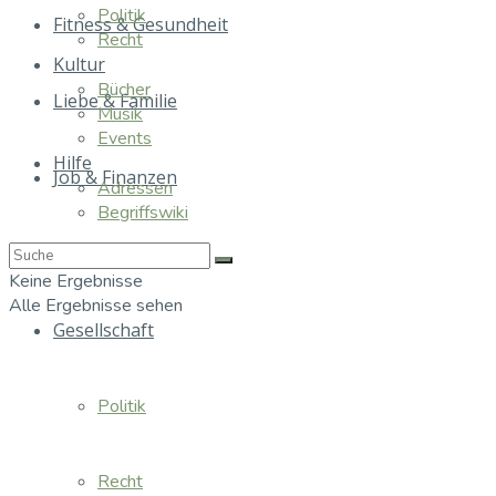
Politik
Fitness & Gesundheit
Recht
Kultur
Bücher
Liebe & Familie
Musik
Events
Hilfe
Job & Finanzen
Adressen
Begriffswiki
Essen & Trinken
Keine Ergebnisse
Alle Ergebnisse sehen
Gesellschaft
Politik
Recht