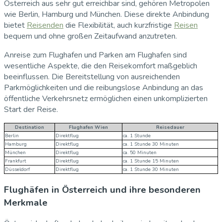
Österreich aus sehr gut erreichbar sind, gehören Metropolen
wie Berlin, Hamburg und München. Diese direkte Anbindung
bietet
Reisenden
die Flexibilität, auch kurzfristige
Reisen
bequem und ohne großen Zeitaufwand anzutreten.
Anreise zum Flughafen und Parken am Flughafen sind
wesentliche Aspekte, die den Reisekomfort maßgeblich
beeinflussen. Die Bereitstellung von ausreichenden
Parkmöglichkeiten und die reibungslose Anbindung an das
öffentliche Verkehrsnetz ermöglichen einen unkomplizierten
Start der Reise.
Destination
Flughafen Wien
Reisedauer
Berlin
Direktflug
ca. 1 Stunde
Hamburg
Direktflug
ca. 1 Stunde 30 Minuten
München
Direktflug
ca. 50 Minuten
Frankfurt
Direktflug
ca. 1 Stunde 15 Minuten
Düsseldorf
Direktflug
ca. 1 Stunde 30 Minuten
Flughäfen in Österreich und ihre besonderen
Merkmale