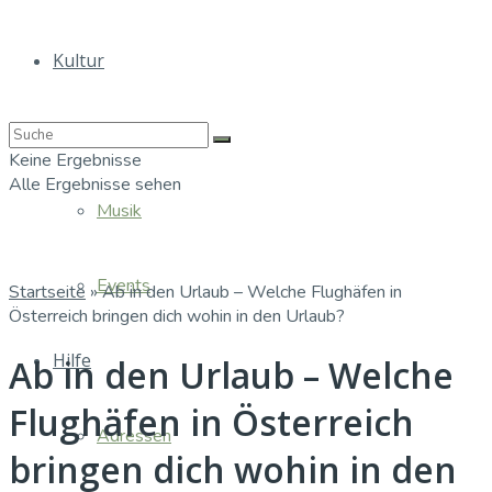
Kultur
Bücher
Keine Ergebnisse
Alle Ergebnisse sehen
Musik
Events
Startseite
»
Ab in den Urlaub – Welche Flughäfen in
Österreich bringen dich wohin in den Urlaub?
Hilfe
Ab in den Urlaub – Welche
Flughäfen in Österreich
Adressen
bringen dich wohin in den