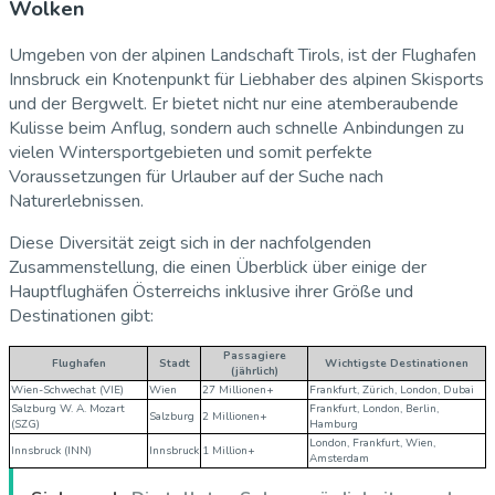
Wolken
Umgeben von der alpinen Landschaft Tirols, ist der Flughafen
Innsbruck ein Knotenpunkt für Liebhaber des alpinen Skisports
und der Bergwelt. Er bietet nicht nur eine atemberaubende
Kulisse beim Anflug, sondern auch schnelle Anbindungen zu
vielen Wintersportgebieten und somit perfekte
Voraussetzungen für Urlauber auf der Suche nach
Naturerlebnissen.
Diese Diversität zeigt sich in der nachfolgenden
Zusammenstellung, die einen Überblick über einige der
Hauptflughäfen Österreichs inklusive ihrer Größe und
Destinationen gibt:
Passagiere
Flughafen
Stadt
Wichtigste Destinationen
(jährlich)
Wien-Schwechat (VIE)
Wien
27 Millionen+
Frankfurt, Zürich, London, Dubai
Salzburg W. A. Mozart
Frankfurt, London, Berlin,
Salzburg
2 Millionen+
(SZG)
Hamburg
London, Frankfurt, Wien,
Innsbruck (INN)
Innsbruck
1 Million+
Amsterdam