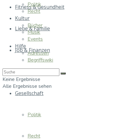
Politik
Fitness & Gesundheit
Recht
Kultur
Bücher
Liebe & Familie
Musik
Events
Hilfe
Job & Finanzen
Adressen
Begriffswiki
Essen & Trinken
Keine Ergebnisse
Alle Ergebnisse sehen
Gesellschaft
Politik
Recht