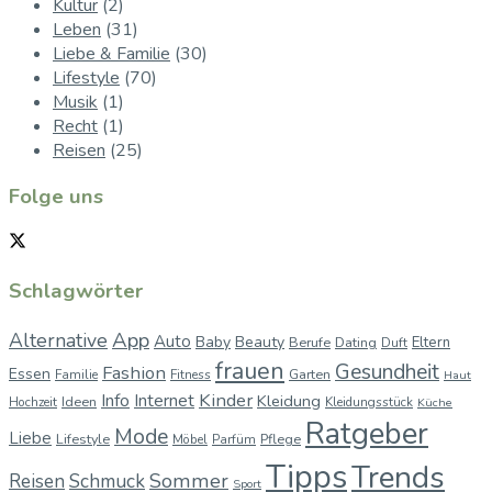
Kultur
(2)
Leben
(31)
Liebe & Familie
(30)
Lifestyle
(70)
Musik
(1)
Recht
(1)
Reisen
(25)
Folge uns
Schlagwörter
App
Alternative
Auto
Baby
Beauty
Berufe
Dating
Eltern
Duft
frauen
Gesundheit
Fashion
Essen
Garten
Familie
Fitness
Haut
Kinder
Info
Internet
Kleidung
Ideen
Hochzeit
Kleidungsstück
Küche
Ratgeber
Mode
Liebe
Lifestyle
Pflege
Möbel
Parfüm
Tipps
Trends
Sommer
Reisen
Schmuck
Sport