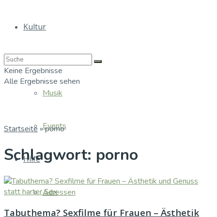
Kultur
Bücher
Keine Ergebnisse
Alle Ergebnisse sehen
Musik
Events
Startseite
»
porno
Schlagwort:
porno
Hilfe
Adressen
Tabuthema? Sexfilme für Frauen – Ästhetik