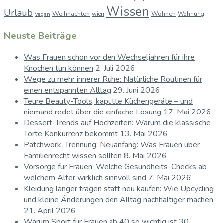
Wissen
Urlaub
Weihnachten
Wohnen
wien
Wohnung
Vegan
Neuste Beiträge
Was Frauen schon vor den Wechseljahren für ihre
Knochen tun können
2. Juli 2026
Wege zu mehr innerer Ruhe: Natürliche Routinen für
einen entspannten Alltag
29. Juni 2026
Teure Beauty-Tools, kaputte Küchengeräte – und
niemand redet über die einfache Lösung
17. Mai 2026
Dessert-Trends auf Hochzeiten: Warum die klassische
Torte Konkurrenz bekommt
13. Mai 2026
Patchwork, Trennung, Neuanfang: Was Frauen über
Familienrecht wissen sollten
8. Mai 2026
Vorsorge für Frauen: Welche Gesundheits-Checks ab
welchem Alter wirklich sinnvoll sind
7. Mai 2026
Kleidung länger tragen statt neu kaufen: Wie Upcycling
und kleine Änderungen den Alltag nachhaltiger machen
21. April 2026
Warum Sport für Frauen ab 40 so wichtig ist
30.