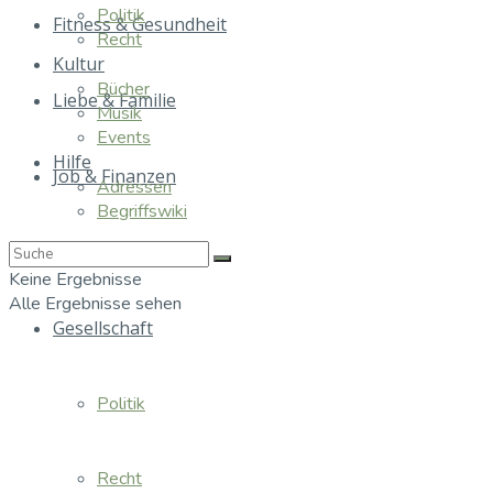
Politik
Fitness & Gesundheit
Recht
Kultur
Bücher
Liebe & Familie
Musik
Events
Hilfe
Job & Finanzen
Adressen
Begriffswiki
Essen & Trinken
Keine Ergebnisse
Alle Ergebnisse sehen
Gesellschaft
Politik
Recht