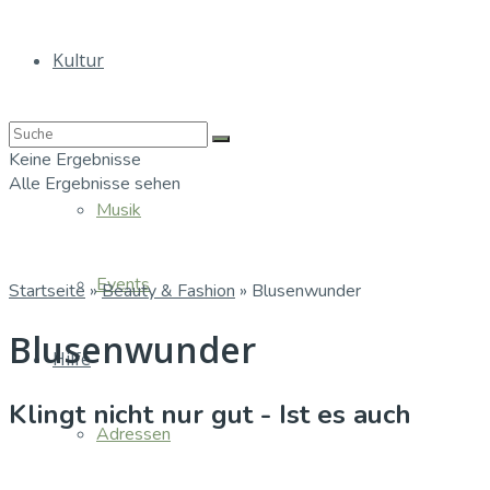
Kultur
Bücher
Keine Ergebnisse
Alle Ergebnisse sehen
Musik
Events
Startseite
»
Beauty & Fashion
»
Blusenwunder
Blusenwunder
Hilfe
Klingt nicht nur gut - Ist es auch
Adressen