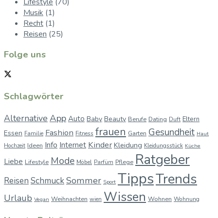
Lifestyle
(70)
Musik
(1)
Recht
(1)
Reisen
(25)
Folge uns
Schlagwörter
App
Alternative
Auto
Baby
Beauty
Berufe
Dating
Eltern
Duft
frauen
Gesundheit
Fashion
Essen
Garten
Familie
Fitness
Haut
Kinder
Info
Internet
Kleidung
Ideen
Hochzeit
Kleidungsstück
Küche
Ratgeber
Mode
Liebe
Lifestyle
Pflege
Möbel
Parfüm
Tipps
Trends
Sommer
Reisen
Schmuck
Sport
Wissen
Urlaub
Weihnachten
Wohnen
wien
Wohnung
Vegan