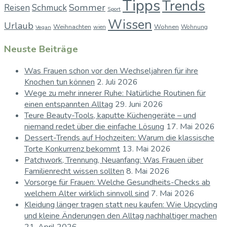
Tipps
Trends
Sommer
Reisen
Schmuck
Sport
Wissen
Urlaub
Weihnachten
Wohnen
wien
Wohnung
Vegan
Neuste Beiträge
Was Frauen schon vor den Wechseljahren für ihre
Knochen tun können
2. Juli 2026
Wege zu mehr innerer Ruhe: Natürliche Routinen für
einen entspannten Alltag
29. Juni 2026
Teure Beauty-Tools, kaputte Küchengeräte – und
niemand redet über die einfache Lösung
17. Mai 2026
Dessert-Trends auf Hochzeiten: Warum die klassische
Torte Konkurrenz bekommt
13. Mai 2026
Patchwork, Trennung, Neuanfang: Was Frauen über
Familienrecht wissen sollten
8. Mai 2026
Vorsorge für Frauen: Welche Gesundheits-Checks ab
welchem Alter wirklich sinnvoll sind
7. Mai 2026
Kleidung länger tragen statt neu kaufen: Wie Upcycling
und kleine Änderungen den Alltag nachhaltiger machen