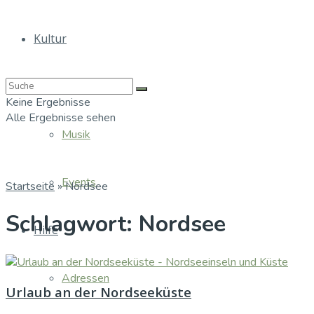
Kultur
Bücher
Keine Ergebnisse
Alle Ergebnisse sehen
Musik
Events
Startseite
»
Nordsee
Schlagwort:
Nordsee
Hilfe
Adressen
Urlaub an der Nordseeküste