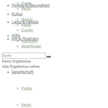
Politik
Fitness & Gesundheit
Recht
Kultur
Bücher
Liebe & Familie
Musik
Events
Hilfe
Job & Finanzen
Adressen
Begriffswiki
Essen & Trinken
Keine Ergebnisse
Alle Ergebnisse sehen
Gesellschaft
Politik
Recht