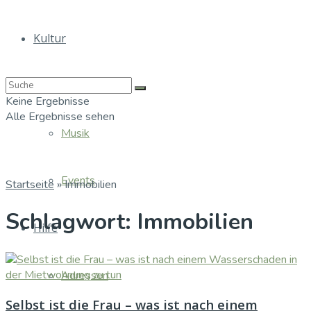
Kultur
Bücher
Keine Ergebnisse
Alle Ergebnisse sehen
Musik
Events
Startseite
»
Immobilien
Schlagwort:
Immobilien
Hilfe
Adressen
Selbst ist die Frau – was ist nach einem