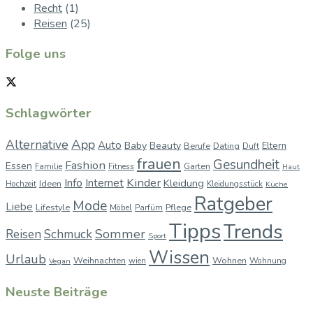
Recht
(1)
Reisen
(25)
Folge uns
Schlagwörter
App
Alternative
Auto
Baby
Beauty
Berufe
Dating
Eltern
Duft
frauen
Gesundheit
Fashion
Essen
Garten
Familie
Fitness
Haut
Kinder
Info
Internet
Kleidung
Ideen
Hochzeit
Kleidungsstück
Küche
Ratgeber
Mode
Liebe
Lifestyle
Pflege
Möbel
Parfüm
Tipps
Trends
Sommer
Reisen
Schmuck
Sport
Wissen
Urlaub
Weihnachten
Wohnen
wien
Wohnung
Vegan
Neuste Beiträge