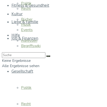
Politik
Fitness & Gesundheit
Recht
Kultur
Bücher
Liebe & Familie
Musik
Events
Hilfe
Job & Finanzen
Adressen
Begriffswiki
Essen & Trinken
Keine Ergebnisse
Alle Ergebnisse sehen
Gesellschaft
Politik
Recht