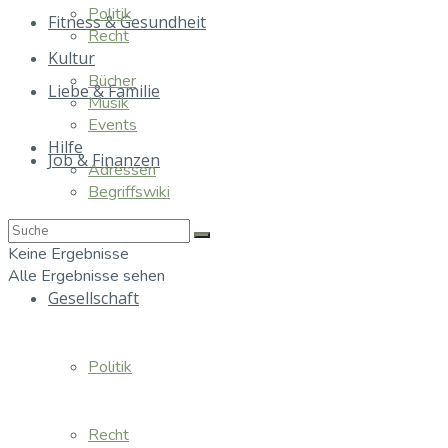
Politik
Fitness & Gesundheit
Recht
Kultur
Bücher
Liebe & Familie
Musik
Events
Hilfe
Job & Finanzen
Adressen
Begriffswiki
Essen & Trinken
Keine Ergebnisse
Alle Ergebnisse sehen
Gesellschaft
Politik
Recht