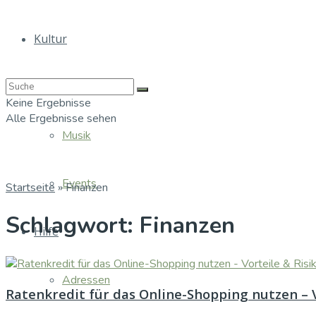
Kultur
Bücher
Keine Ergebnisse
Alle Ergebnisse sehen
Musik
Events
Startseite
»
Finanzen
Schlagwort:
Finanzen
Hilfe
Adressen
Ratenkredit für das Online-Shopping nutzen – V