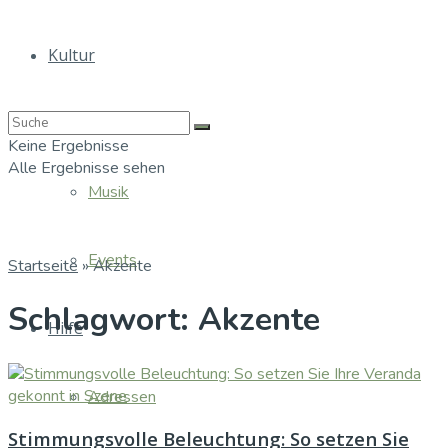
Kultur
Bücher
Keine Ergebnisse
Alle Ergebnisse sehen
Musik
Events
Startseite
»
Akzente
Schlagwort:
Akzente
Hilfe
Adressen
Stimmungsvolle Beleuchtung: So setzen Sie