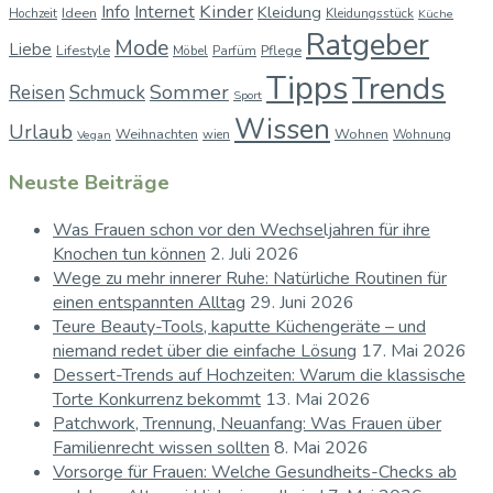
Kinder
Info
Internet
Kleidung
Ideen
Hochzeit
Kleidungsstück
Küche
Ratgeber
Mode
Liebe
Lifestyle
Pflege
Möbel
Parfüm
Tipps
Trends
Sommer
Reisen
Schmuck
Sport
Wissen
Urlaub
Weihnachten
Wohnen
wien
Wohnung
Vegan
Neuste Beiträge
Was Frauen schon vor den Wechseljahren für ihre
Knochen tun können
2. Juli 2026
Wege zu mehr innerer Ruhe: Natürliche Routinen für
einen entspannten Alltag
29. Juni 2026
Teure Beauty-Tools, kaputte Küchengeräte – und
niemand redet über die einfache Lösung
17. Mai 2026
Dessert-Trends auf Hochzeiten: Warum die klassische
Torte Konkurrenz bekommt
13. Mai 2026
Patchwork, Trennung, Neuanfang: Was Frauen über
Familienrecht wissen sollten
8. Mai 2026
Vorsorge für Frauen: Welche Gesundheits-Checks ab