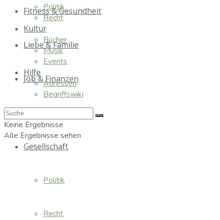
Politik
Fitness & Gesundheit
Recht
Kultur
Bücher
Liebe & Familie
Musik
Events
Hilfe
Job & Finanzen
Adressen
Begriffswiki
Essen & Trinken
Keine Ergebnisse
Alle Ergebnisse sehen
Gesellschaft
Politik
Recht