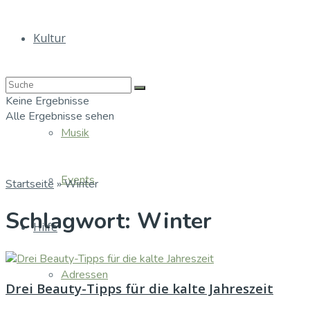
Kultur
Bücher
Keine Ergebnisse
Alle Ergebnisse sehen
Musik
Events
Startseite
»
Winter
Schlagwort:
Winter
Hilfe
Adressen
Drei Beauty-Tipps für die kalte Jahreszeit