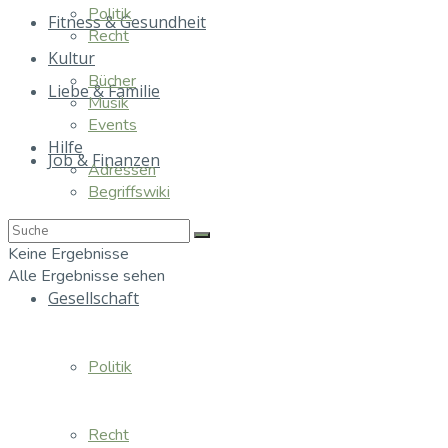
Politik
Fitness & Gesundheit
Recht
Kultur
Bücher
Liebe & Familie
Musik
Events
Hilfe
Job & Finanzen
Adressen
Begriffswiki
Essen & Trinken
Keine Ergebnisse
Alle Ergebnisse sehen
Gesellschaft
Politik
Recht