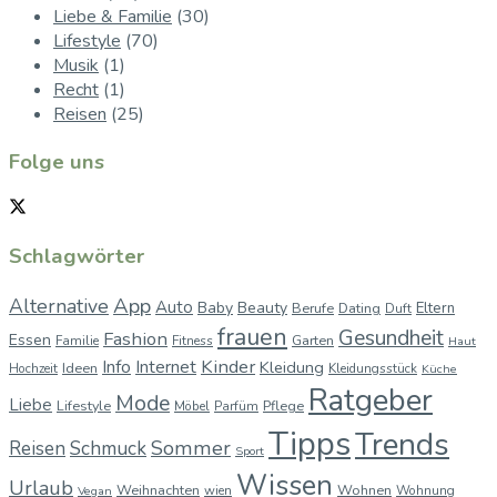
Liebe & Familie
(30)
Lifestyle
(70)
Musik
(1)
Recht
(1)
Reisen
(25)
Folge uns
Schlagwörter
App
Alternative
Auto
Baby
Beauty
Berufe
Dating
Eltern
Duft
frauen
Gesundheit
Fashion
Essen
Garten
Familie
Fitness
Haut
Kinder
Info
Internet
Kleidung
Ideen
Hochzeit
Kleidungsstück
Küche
Ratgeber
Mode
Liebe
Lifestyle
Pflege
Möbel
Parfüm
Tipps
Trends
Sommer
Reisen
Schmuck
Sport
Wissen
Urlaub
Weihnachten
Wohnen
wien
Wohnung
Vegan