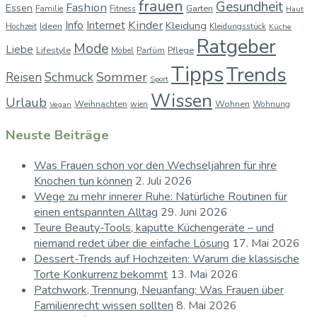
frauen
Gesundheit
Fashion
Essen
Garten
Familie
Fitness
Haut
Kinder
Info
Internet
Kleidung
Ideen
Hochzeit
Kleidungsstück
Küche
Ratgeber
Mode
Liebe
Lifestyle
Pflege
Möbel
Parfüm
Tipps
Trends
Sommer
Reisen
Schmuck
Sport
Wissen
Urlaub
Weihnachten
Wohnen
wien
Wohnung
Vegan
Neuste Beiträge
Was Frauen schon vor den Wechseljahren für ihre
Knochen tun können
2. Juli 2026
Wege zu mehr innerer Ruhe: Natürliche Routinen für
einen entspannten Alltag
29. Juni 2026
Teure Beauty-Tools, kaputte Küchengeräte – und
niemand redet über die einfache Lösung
17. Mai 2026
Dessert-Trends auf Hochzeiten: Warum die klassische
Torte Konkurrenz bekommt
13. Mai 2026
Patchwork, Trennung, Neuanfang: Was Frauen über
Familienrecht wissen sollten
8. Mai 2026