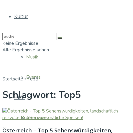
Kultur
Bücher
Keine Ergebnisse
Alle Ergebnisse sehen
Musik
Events
Startseite
»
Top5
Schlagwort:
Top5
Hilfe
Adressen
Österreich – Top 5 Sehenswürdigkeiten,