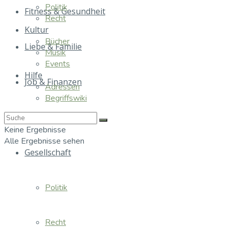
Politik
Fitness & Gesundheit
Recht
Kultur
Bücher
Liebe & Familie
Musik
Events
Hilfe
Job & Finanzen
Adressen
Begriffswiki
Essen & Trinken
Keine Ergebnisse
Alle Ergebnisse sehen
Gesellschaft
Politik
Recht