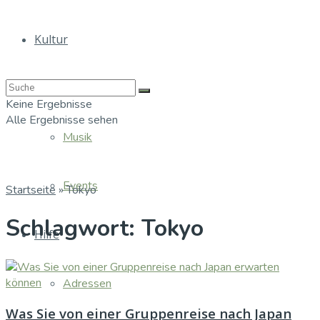
Kultur
Bücher
Keine Ergebnisse
Alle Ergebnisse sehen
Musik
Events
Startseite
»
Tokyo
Schlagwort:
Tokyo
Hilfe
Adressen
Was Sie von einer Gruppenreise nach Japan