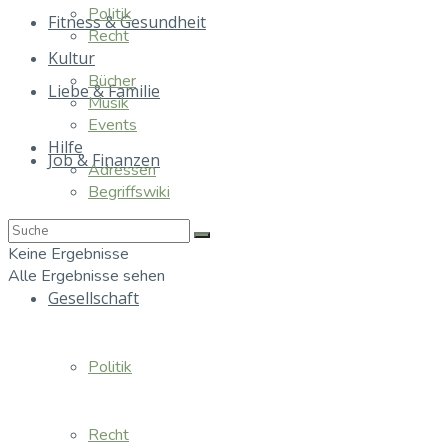
Politik
Fitness & Gesundheit
Recht
Kultur
Bücher
Liebe & Familie
Musik
Events
Hilfe
Job & Finanzen
Adressen
Begriffswiki
Essen & Trinken
Keine Ergebnisse
Alle Ergebnisse sehen
Gesellschaft
Politik
Recht