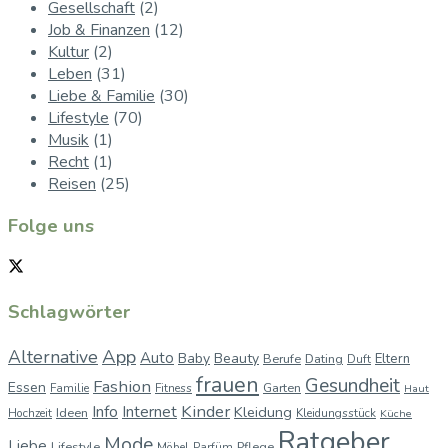
Gesellschaft
(2)
Job & Finanzen
(12)
Kultur
(2)
Leben
(31)
Liebe & Familie
(30)
Lifestyle
(70)
Musik
(1)
Recht
(1)
Reisen
(25)
Folge uns
Schlagwörter
App
Alternative
Auto
Baby
Beauty
Berufe
Dating
Eltern
Duft
frauen
Gesundheit
Fashion
Essen
Garten
Familie
Fitness
Haut
Kinder
Info
Internet
Kleidung
Ideen
Hochzeit
Kleidungsstück
Küche
Ratgeber
Mode
Liebe
Lifestyle
Pflege
Möbel
Parfüm