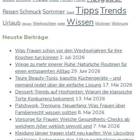
Tipps
Trends
Sommer
Reisen
Schmuck
Sport
Wissen
Urlaub
Weihnachten
Wohnen
wien
Wohnung
Vegan
Neuste Beiträge
Was Frauen schon vor den Wechseljahren für ihre
Knochen tun können
2. Juli 2026
Wege zu mehr innerer Ruhe: Natürliche Routinen für
einen entspannten Alltag
29. Juni 2026
Teure Beauty-Tools, kaputte Küchengeräte – und
niemand redet über die einfache Lösung
17. Mai 2026
Dessert-Trends auf Hochzeiten: Warum die klassische
Torte Konkurrenz bekommt
13. Mai 2026
Patchwork, Trennung, Neuanfang: Was Frauen über
Familienrecht wissen sollten
8. Mai 2026
Vorsorge für Frauen: Welche Gesundheits-Checks ab
welchem Alter wirklich sinnvoll sind
7. Mai 2026
Kleidung länger tragen statt neu kaufen: Wie Upcycling