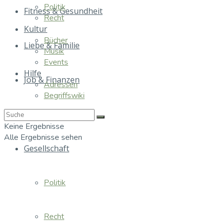
Politik
Fitness & Gesundheit
Recht
Kultur
Bücher
Liebe & Familie
Musik
Events
Hilfe
Job & Finanzen
Adressen
Begriffswiki
Essen & Trinken
Keine Ergebnisse
Alle Ergebnisse sehen
Gesellschaft
Politik
Recht