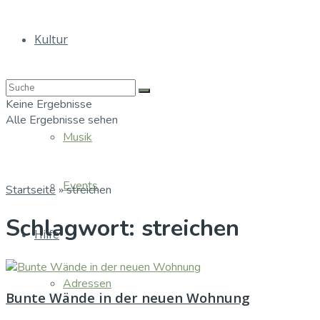
Kultur
Bücher
Keine Ergebnisse
Alle Ergebnisse sehen
Musik
Events
Startseite
»
streichen
Schlagwort:
streichen
Hilfe
Adressen
Bunte Wände in der neuen Wohnung