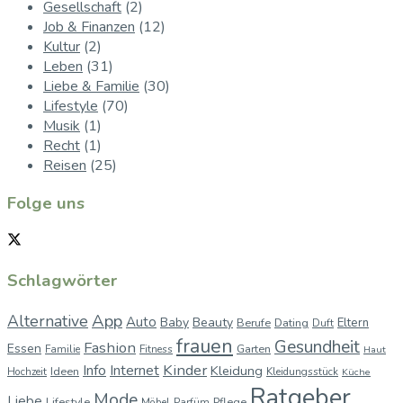
Gesellschaft
(2)
Job & Finanzen
(12)
Kultur
(2)
Leben
(31)
Liebe & Familie
(30)
Lifestyle
(70)
Musik
(1)
Recht
(1)
Reisen
(25)
Folge uns
Schlagwörter
App
Alternative
Auto
Baby
Beauty
Berufe
Dating
Eltern
Duft
frauen
Gesundheit
Fashion
Essen
Garten
Familie
Fitness
Haut
Kinder
Info
Internet
Kleidung
Ideen
Hochzeit
Kleidungsstück
Küche
Ratgeber
Mode
Liebe
Lifestyle
Pflege
Möbel
Parfüm