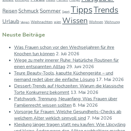
Tipps
Trends
Sommer
Reisen
Schmuck
Sport
Wissen
Urlaub
Weihnachten
Wohnen
wien
Wohnung
Vegan
Neuste Beiträge
Was Frauen schon vor den Wechseljahren für ihre
Knochen tun können
2. Juli 2026
Wege zu mehr innerer Ruhe: Natürliche Routinen für
einen entspannten Alltag
29. Juni 2026
Teure Beauty-Tools, kaputte Küchengeräte – und
niemand redet über die einfache Lösung
17. Mai 2026
Dessert-Trends auf Hochzeiten: Warum die klassische
Torte Konkurrenz bekommt
13. Mai 2026
Patchwork, Trennung, Neuanfang: Was Frauen über
Familienrecht wissen sollten
8. Mai 2026
Vorsorge für Frauen: Welche Gesundheits-Checks ab
welchem Alter wirklich sinnvoll sind
7. Mai 2026
Kleidung länger tragen statt neu kaufen: Wie Upcycling