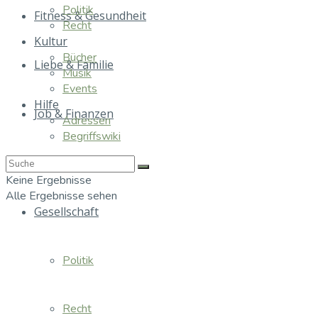
Politik
Fitness & Gesundheit
Recht
Kultur
Bücher
Liebe & Familie
Musik
Events
Hilfe
Job & Finanzen
Adressen
Begriffswiki
Essen & Trinken
Keine Ergebnisse
Alle Ergebnisse sehen
Gesellschaft
Politik
Recht