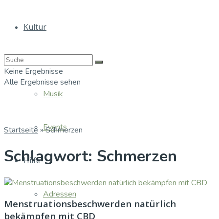
Kultur
Bücher
Keine Ergebnisse
Alle Ergebnisse sehen
Musik
Events
Startseite
»
Schmerzen
Schlagwort:
Schmerzen
Hilfe
Adressen
Menstruationsbeschwerden natürlich
bekämpfen mit CBD