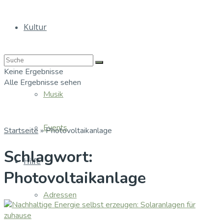
Kultur
Bücher
Keine Ergebnisse
Alle Ergebnisse sehen
Musik
Events
Startseite
»
Photovoltaikanlage
Schlagwort:
Hilfe
Photovoltaikanlage
Adressen