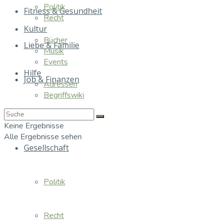
Politik
Fitness & Gesundheit
Recht
Kultur
Bücher
Liebe & Familie
Musik
Events
Hilfe
Job & Finanzen
Adressen
Begriffswiki
Essen & Trinken
Keine Ergebnisse
Alle Ergebnisse sehen
Gesellschaft
Politik
Recht