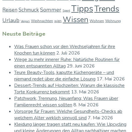
Tipps
Trends
Sommer
Reisen
Schmuck
Sport
Wissen
Urlaub
Weihnachten
Wohnen
wien
Wohnung
Vegan
Neuste Beiträge
Was Frauen schon vor den Wechseljahren für ihre
Knochen tun können
2. Juli 2026
Wege zu mehr innerer Ruhe: Natürliche Routinen für
einen entspannten Alltag
29. Juni 2026
Teure Beauty-Tools, kaputte Küchengeräte – und
niemand redet über die einfache Lösung
17. Mai 2026
Dessert-Trends auf Hochzeiten: Warum die klassische
Torte Konkurrenz bekommt
13. Mai 2026
Patchwork, Trennung, Neuanfang: Was Frauen über
Familienrecht wissen sollten
8. Mai 2026
Vorsorge für Frauen: Welche Gesundheits-Checks ab
welchem Alter wirklich sinnvoll sind
7. Mai 2026
Kleidung länger tragen statt neu kaufen: Wie Upcycling
und kleine Änderungen den Alltag nachhaltiger machen