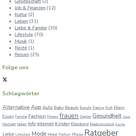
Gesellschaft
(2)
Job & Finanzen
(12)
Kultur
(2)
Leben
(31)
Liebe & Familie
(30)
Lifestyle
(70)
Musik
(1)
Recht
(1)
Reisen
(25)
Folge uns
Schlagwörter
App
Alternative
Auto
Baby
Beauty
Berufe
Dating
Eltern
Duft
frauen
Gesundheit
Fashion
Essen
Garten
Familie
Fitness
Haut
Kinder
Info
Internet
Kleidung
Ideen
Hochzeit
Kleidungsstück
Küche
Ratgeber
Mode
Liebe
Lifestyle
Pflege
Möbel
Parfüm