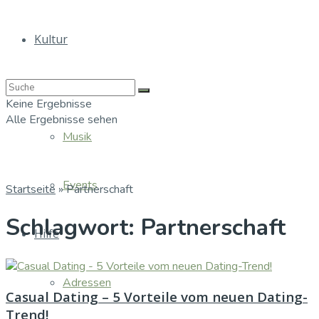
Kultur
Bücher
Keine Ergebnisse
Alle Ergebnisse sehen
Musik
Events
Startseite
»
Partnerschaft
Schlagwort:
Partnerschaft
Hilfe
Adressen
Casual Dating – 5 Vorteile vom neuen Dating-
Trend!