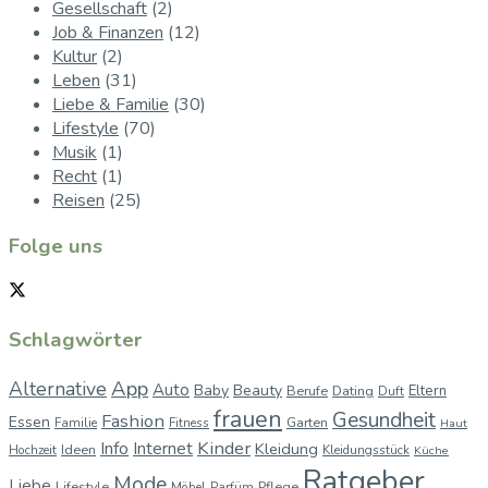
Gesellschaft
(2)
Job & Finanzen
(12)
Kultur
(2)
Leben
(31)
Liebe & Familie
(30)
Lifestyle
(70)
Musik
(1)
Recht
(1)
Reisen
(25)
Folge uns
Schlagwörter
App
Alternative
Auto
Baby
Beauty
Berufe
Dating
Eltern
Duft
frauen
Gesundheit
Fashion
Essen
Garten
Familie
Fitness
Haut
Kinder
Info
Internet
Kleidung
Ideen
Hochzeit
Kleidungsstück
Küche
Ratgeber
Mode
Liebe
Lifestyle
Pflege
Möbel
Parfüm