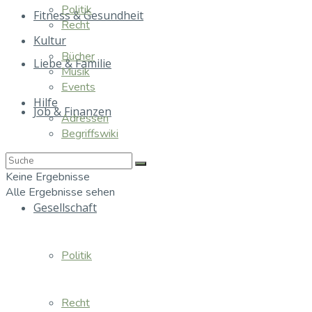
Politik
Fitness & Gesundheit
Recht
Kultur
Bücher
Liebe & Familie
Musik
Events
Hilfe
Job & Finanzen
Adressen
Begriffswiki
Essen & Trinken
Keine Ergebnisse
Alle Ergebnisse sehen
Gesellschaft
Politik
Recht