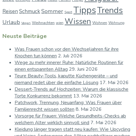
Tipps
Trends
Sommer
Reisen
Schmuck
Sport
Wissen
Urlaub
Weihnachten
Wohnen
wien
Wohnung
Vegan
Neuste Beiträge
Was Frauen schon vor den Wechseljahren für ihre
Knochen tun können
2. Juli 2026
Wege zu mehr innerer Ruhe: Natürliche Routinen für
einen entspannten Alltag
29. Juni 2026
Teure Beauty-Tools, kaputte Küchengeräte – und
niemand redet über die einfache Lösung
17. Mai 2026
Dessert-Trends auf Hochzeiten: Warum die klassische
Torte Konkurrenz bekommt
13. Mai 2026
Patchwork, Trennung, Neuanfang: Was Frauen über
Familienrecht wissen sollten
8. Mai 2026
Vorsorge für Frauen: Welche Gesundheits-Checks ab
welchem Alter wirklich sinnvoll sind
7. Mai 2026
Kleidung länger tragen statt neu kaufen: Wie Upcycling