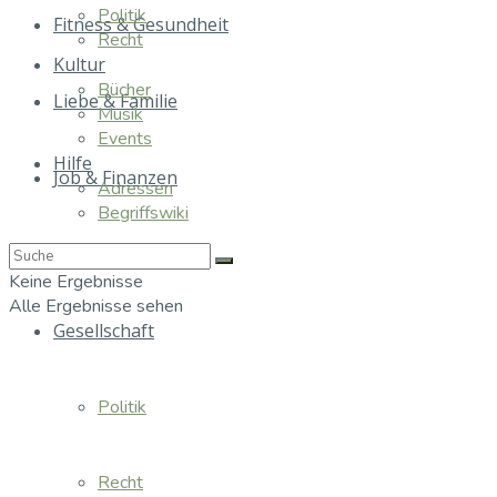
Politik
Fitness & Gesundheit
Recht
Kultur
Bücher
Liebe & Familie
Musik
Events
Hilfe
Job & Finanzen
Adressen
Begriffswiki
Essen & Trinken
Keine Ergebnisse
Alle Ergebnisse sehen
Gesellschaft
Politik
Recht