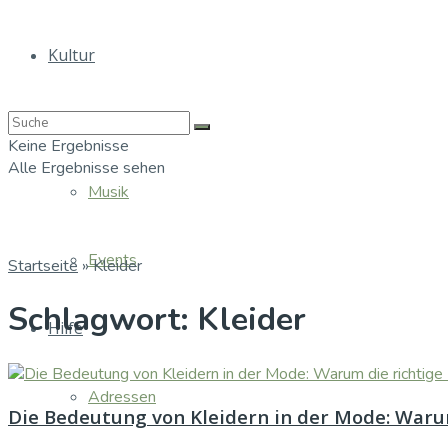
Kultur
Bücher
Keine Ergebnisse
Alle Ergebnisse sehen
Musik
Events
Startseite
»
Kleider
Schlagwort:
Kleider
Hilfe
Adressen
Die Bedeutung von Kleidern in der Mode: Warum