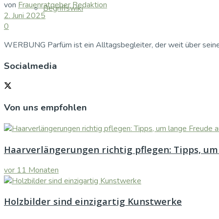
von
Frauenratgeber Redaktion
Begriffswiki
2. Juni 2025
0
WERBUNG Parfüm ist ein Alltagsbegleiter, der weit über seine r
Socialmedia
Von uns empfohlen
Haarverlängerungen richtig pflegen: Tipps, um
vor 11 Monaten
Holzbilder sind einzigartig Kunstwerke