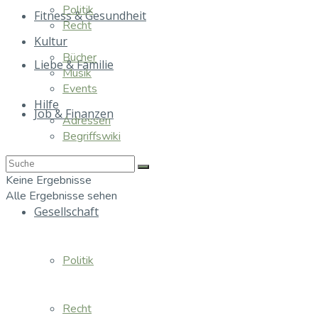
Politik
Fitness & Gesundheit
Recht
Kultur
Bücher
Liebe & Familie
Musik
Events
Hilfe
Job & Finanzen
Adressen
Begriffswiki
Essen & Trinken
Keine Ergebnisse
Alle Ergebnisse sehen
Gesellschaft
Politik
Recht