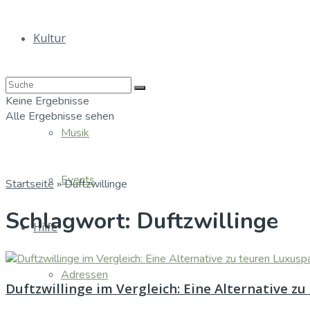
Kultur
Bücher
Keine Ergebnisse
Alle Ergebnisse sehen
Musik
Events
Startseite
»
Duftzwillinge
Schlagwort:
Duftzwillinge
Hilfe
Adressen
Duftzwillinge im Vergleich: Eine Alternative 