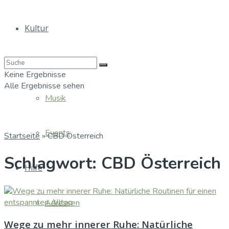
Kultur
Bücher
Keine Ergebnisse
Alle Ergebnisse sehen
Musik
Events
Startseite
»
CBD Österreich
Schlagwort:
CBD Österreich
Hilfe
Adressen
Wege zu mehr innerer Ruhe: Natürliche