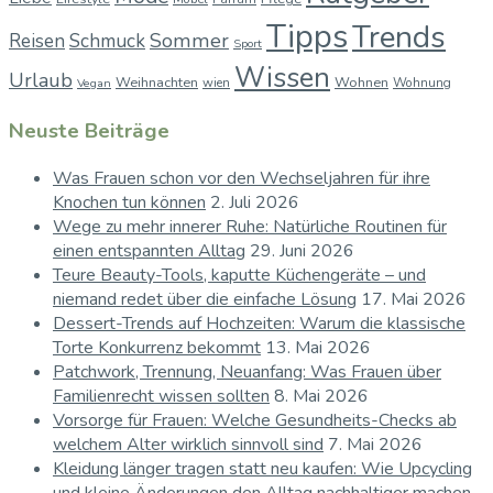
Tipps
Trends
Sommer
Reisen
Schmuck
Sport
Wissen
Urlaub
Weihnachten
Wohnen
wien
Wohnung
Vegan
Neuste Beiträge
Was Frauen schon vor den Wechseljahren für ihre
Knochen tun können
2. Juli 2026
Wege zu mehr innerer Ruhe: Natürliche Routinen für
einen entspannten Alltag
29. Juni 2026
Teure Beauty-Tools, kaputte Küchengeräte – und
niemand redet über die einfache Lösung
17. Mai 2026
Dessert-Trends auf Hochzeiten: Warum die klassische
Torte Konkurrenz bekommt
13. Mai 2026
Patchwork, Trennung, Neuanfang: Was Frauen über
Familienrecht wissen sollten
8. Mai 2026
Vorsorge für Frauen: Welche Gesundheits-Checks ab
welchem Alter wirklich sinnvoll sind
7. Mai 2026
Kleidung länger tragen statt neu kaufen: Wie Upcycling