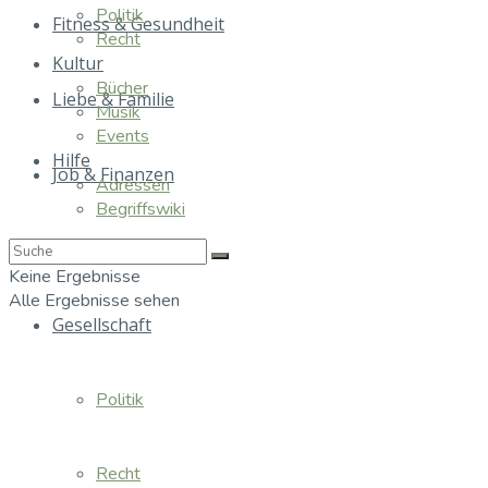
Politik
Fitness & Gesundheit
Recht
Kultur
Bücher
Liebe & Familie
Musik
Events
Hilfe
Job & Finanzen
Adressen
Begriffswiki
Essen & Trinken
Keine Ergebnisse
Alle Ergebnisse sehen
Gesellschaft
Politik
Recht