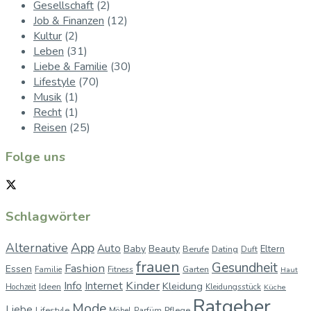
Gesellschaft
(2)
Job & Finanzen
(12)
Kultur
(2)
Leben
(31)
Liebe & Familie
(30)
Lifestyle
(70)
Musik
(1)
Recht
(1)
Reisen
(25)
Folge uns
Schlagwörter
App
Alternative
Auto
Baby
Beauty
Berufe
Dating
Eltern
Duft
frauen
Gesundheit
Fashion
Essen
Garten
Familie
Fitness
Haut
Kinder
Info
Internet
Kleidung
Ideen
Hochzeit
Kleidungsstück
Küche
Ratgeber
Mode
Liebe
Lifestyle
Pflege
Möbel
Parfüm