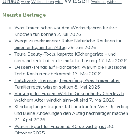
Wissen
Urlaub
Weihnachten
Wohnen
wien
Wohnung
Vegan
Neuste Beiträge
Was Frauen schon vor den Wechseljahren für ihre
Knochen tun können
2. Juli 2026
Wege zu mehr innerer Ruhe: Natürliche Routinen für
einen entspannten Alltag
29. Juni 2026
Teure Beauty-Tools, kaputte Küchengeräte – und
niemand redet über die einfache Lösung
17. Mai 2026
Dessert-Trends auf Hochzeiten: Warum die klassische
Torte Konkurrenz bekommt
13. Mai 2026
Patchwork, Trennung, Neuanfang: Was Frauen über
Familienrecht wissen sollten
8. Mai 2026
Vorsorge für Frauen: Welche Gesundheits-Checks ab
welchem Alter wirklich sinnvoll sind
7. Mai 2026
Kleidung länger tragen statt neu kaufen: Wie Upcycling
und kleine Änderungen den Alltag nachhaltiger machen
21. April 2026
Warum Sport für Frauen ab 40 so wichtig ist
30.
Oktober 2025