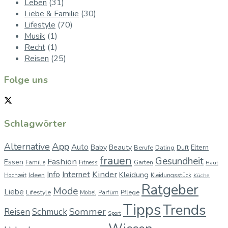
Leben
(31)
Liebe & Familie
(30)
Lifestyle
(70)
Musik
(1)
Recht
(1)
Reisen
(25)
Folge uns
Schlagwörter
App
Alternative
Auto
Baby
Beauty
Berufe
Dating
Eltern
Duft
frauen
Gesundheit
Fashion
Essen
Garten
Familie
Fitness
Haut
Kinder
Info
Internet
Kleidung
Ideen
Hochzeit
Kleidungsstück
Küche
Ratgeber
Mode
Liebe
Lifestyle
Pflege
Möbel
Parfüm
Tipps
Trends
Sommer
Reisen
Schmuck
Sport