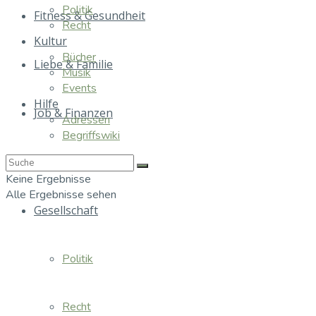
Politik
Fitness & Gesundheit
Recht
Kultur
Bücher
Liebe & Familie
Musik
Events
Hilfe
Job & Finanzen
Adressen
Begriffswiki
Essen & Trinken
Keine Ergebnisse
Alle Ergebnisse sehen
Gesellschaft
Politik
Recht