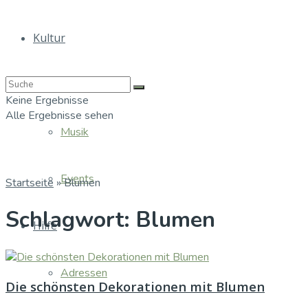
Kultur
Bücher
Keine Ergebnisse
Alle Ergebnisse sehen
Musik
Events
Startseite
»
Blumen
Schlagwort:
Blumen
Hilfe
Adressen
Die schönsten Dekorationen mit Blumen