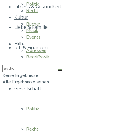
Politik
Fitness & Gesundheit
Recht
Kultur
Bücher
Liebe & Familie
Musik
Events
Hilfe
Job & Finanzen
Adressen
Begriffswiki
Essen & Trinken
Keine Ergebnisse
Alle Ergebnisse sehen
Gesellschaft
Politik
Recht