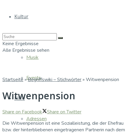
Kultur
Bücher
Keine Ergebnisse
Alle Ergebnisse sehen
Musik
Events
Startseite
»
Begriffswiki – Stichwörter
»
Witwenpension
Witwenpension
Hilfe
Share on Facebook
Share on Twitter
Adressen
Die Witwenpension ist eine Sozialleistung, die der Ehefrau
bzw. der hinterbliebenen eingetragenen Partnerin nach dem