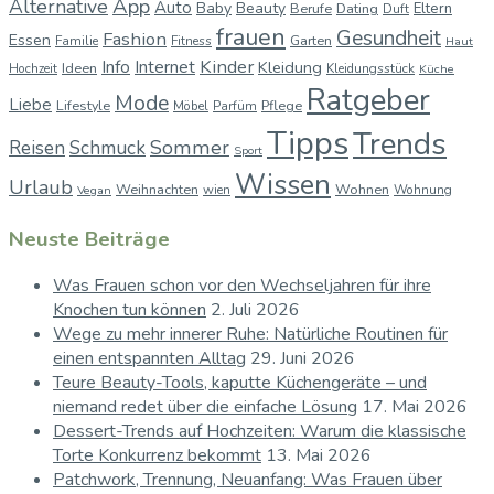
App
Alternative
Auto
Baby
Beauty
Berufe
Dating
Eltern
Duft
frauen
Gesundheit
Fashion
Essen
Garten
Familie
Fitness
Haut
Kinder
Info
Internet
Kleidung
Ideen
Hochzeit
Kleidungsstück
Küche
Ratgeber
Mode
Liebe
Lifestyle
Pflege
Möbel
Parfüm
Tipps
Trends
Sommer
Reisen
Schmuck
Sport
Wissen
Urlaub
Weihnachten
Wohnen
wien
Wohnung
Vegan
Neuste Beiträge
Was Frauen schon vor den Wechseljahren für ihre
Knochen tun können
2. Juli 2026
Wege zu mehr innerer Ruhe: Natürliche Routinen für
einen entspannten Alltag
29. Juni 2026
Teure Beauty-Tools, kaputte Küchengeräte – und
niemand redet über die einfache Lösung
17. Mai 2026
Dessert-Trends auf Hochzeiten: Warum die klassische
Torte Konkurrenz bekommt
13. Mai 2026
Patchwork, Trennung, Neuanfang: Was Frauen über