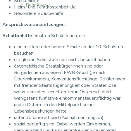
Schulbeihilfe
Begriffswiki
Heim- und Fahrtkostenbeihilfe
Besondere Schulbeihilfe
Anspruchsvoraussetzungen:
Schulbeihilfe
erhalten SchülerInnen, die
eine mittlere oder höhere Schule ab der 10. Schulstufe
besuchen
die gleiche Schulstufe noch nicht besucht haben
österreichische StaatsbürgerInnen sind oder
BürgerInnnen aus einem EWR-Staat (je nach
Übereinkommen), Konventionsflüchtlinge, SchülerInnen
mit fremder Staatsangehörigkeit oder Staatenlose,
wenn zumindest ein Elternteil in Österreich durch
wenigstens fünf Jahre einkommensteuerpflichtig war
und in Österreich den Mittelpunkt seiner
Lebensbeziehungen hatte
unter 30 Jahre alt sind (Ausnahmen möglich)
sozial bedürftig sind. Dabei werden Einkommen,
Familienstand und Familiengröße der Schülerin/des