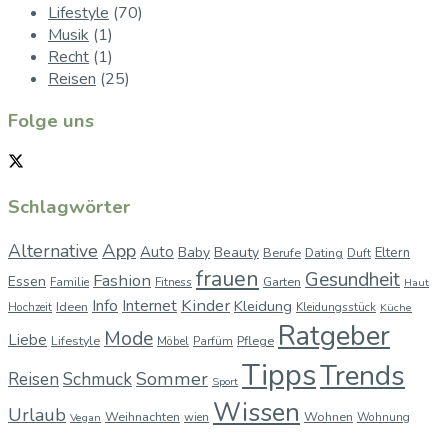
Lifestyle
(70)
Musik
(1)
Recht
(1)
Reisen
(25)
Folge uns
Schlagwörter
App
Alternative
Auto
Baby
Beauty
Berufe
Dating
Eltern
Duft
frauen
Gesundheit
Fashion
Essen
Garten
Familie
Fitness
Haut
Kinder
Info
Internet
Kleidung
Ideen
Hochzeit
Kleidungsstück
Küche
Ratgeber
Mode
Liebe
Lifestyle
Pflege
Möbel
Parfüm
Tipps
Trends
Sommer
Reisen
Schmuck
Sport
Wissen
Urlaub
Weihnachten
Wohnen
wien
Wohnung
Vegan