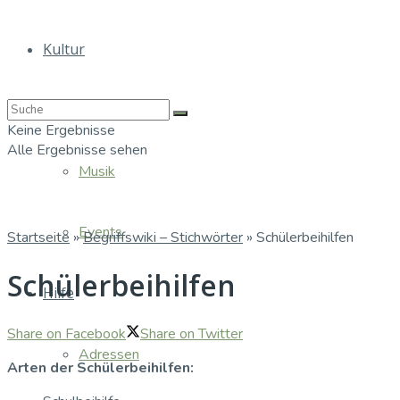
Kultur
Bücher
Keine Ergebnisse
Alle Ergebnisse sehen
Musik
Events
Startseite
»
Begriffswiki – Stichwörter
»
Schülerbeihilfen
Schülerbeihilfen
Hilfe
Share on Facebook
Share on Twitter
Adressen
Arten der Schülerbeihilfen: