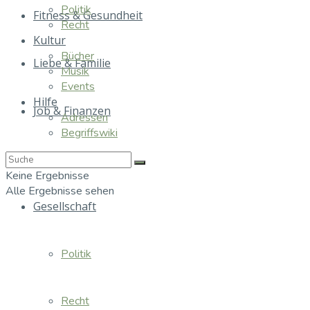
Politik
Fitness & Gesundheit
Recht
Kultur
Bücher
Liebe & Familie
Musik
Events
Hilfe
Job & Finanzen
Adressen
Begriffswiki
Essen & Trinken
Keine Ergebnisse
Alle Ergebnisse sehen
Gesellschaft
Politik
Recht