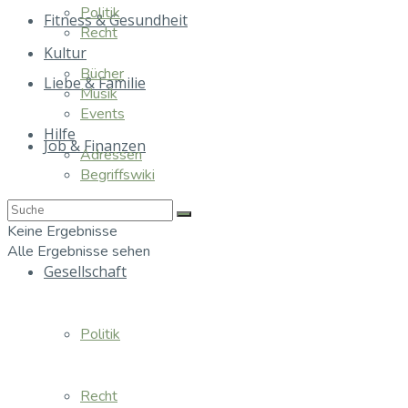
Politik
Fitness & Gesundheit
Recht
Kultur
Bücher
Liebe & Familie
Musik
Events
Hilfe
Job & Finanzen
Adressen
Begriffswiki
Essen & Trinken
Keine Ergebnisse
Alle Ergebnisse sehen
Gesellschaft
Politik
Recht