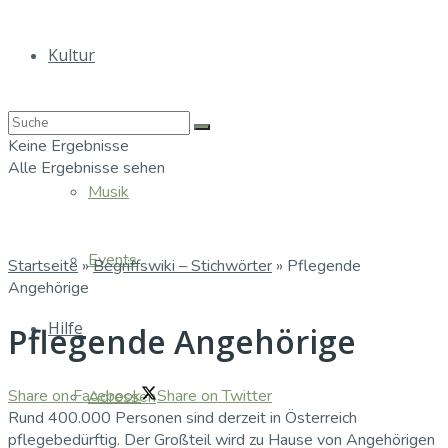
Kultur
Bücher
Keine Ergebnisse
Alle Ergebnisse sehen
Musik
Events
Startseite
»
Begriffswiki – Stichwörter
»
Pflegende
Angehörige
Hilfe
Pflegende Angehörige
Share on Facebook
Share on Twitter
Adressen
Rund 400.000 Personen sind derzeit in Österreich
pflegebedürftig. Der Großteil wird zu Hause von Angehörigen