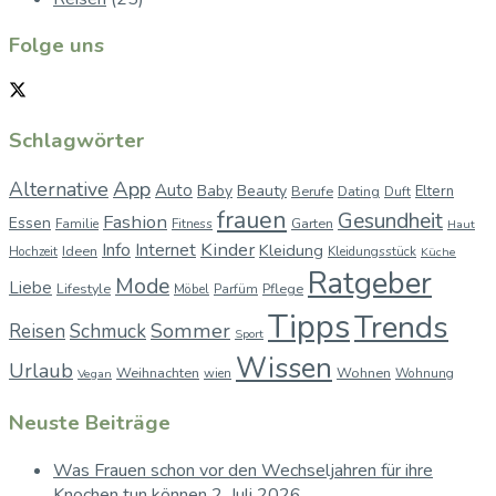
Folge uns
Schlagwörter
App
Alternative
Auto
Baby
Beauty
Berufe
Dating
Eltern
Duft
frauen
Gesundheit
Fashion
Essen
Garten
Familie
Fitness
Haut
Kinder
Info
Internet
Kleidung
Ideen
Hochzeit
Kleidungsstück
Küche
Ratgeber
Mode
Liebe
Lifestyle
Pflege
Möbel
Parfüm
Tipps
Trends
Sommer
Reisen
Schmuck
Sport
Wissen
Urlaub
Weihnachten
Wohnen
wien
Wohnung
Vegan
Neuste Beiträge
Was Frauen schon vor den Wechseljahren für ihre
Knochen tun können
2. Juli 2026