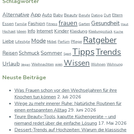
Schlagwörter
App
Alternative
Auto
Baby
Beauty
Berufe
Dating
Eltern
Duft
frauen
Gesundheit
Fashion
Essen
Garten
Familie
Fitness
Haut
Kinder
Info
Internet
Kleidung
Ideen
Hochzeit
Kleidungsstück
Küche
Ratgeber
Mode
Liebe
Lifestyle
Pflege
Möbel
Parfüm
Tipps
Trends
Sommer
Reisen
Schmuck
Sport
Wissen
Urlaub
Weihnachten
Wohnen
wien
Wohnung
Vegan
Neuste Beiträge
Was Frauen schon vor den Wechseljahren für ihre
Knochen tun können
2. Juli 2026
Wege zu mehr innerer Ruhe: Natürliche Routinen für
einen entspannten Alltag
29. Juni 2026
Teure Beauty-Tools, kaputte Küchengeräte – und
niemand redet über die einfache Lösung
17. Mai 2026
Dessert-Trends auf Hochzeiten: Warum die klassische