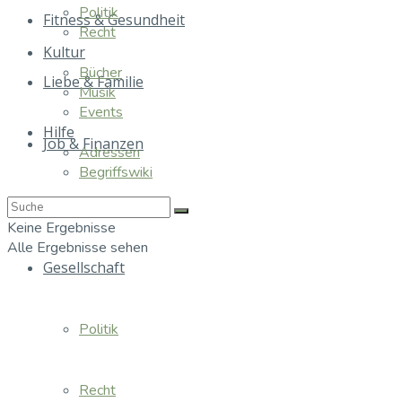
Politik
Fitness & Gesundheit
Recht
Kultur
Bücher
Liebe & Familie
Musik
Events
Hilfe
Job & Finanzen
Adressen
Begriffswiki
Essen & Trinken
Keine Ergebnisse
Alle Ergebnisse sehen
Gesellschaft
Politik
Recht