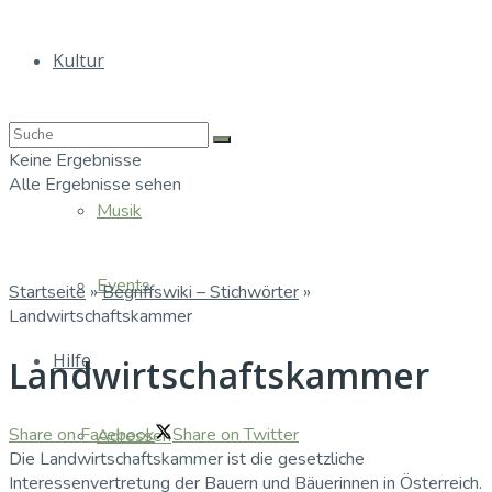
Kultur
Bücher
Keine Ergebnisse
Alle Ergebnisse sehen
Musik
Events
Startseite
»
Begriffswiki – Stichwörter
»
Landwirtschaftskammer
Hilfe
Landwirtschaftskammer
Share on Facebook
Share on Twitter
Adressen
Die Landwirtschaftskammer ist die gesetzliche
Interessenvertretung der Bauern und Bäuerinnen in Österreich.