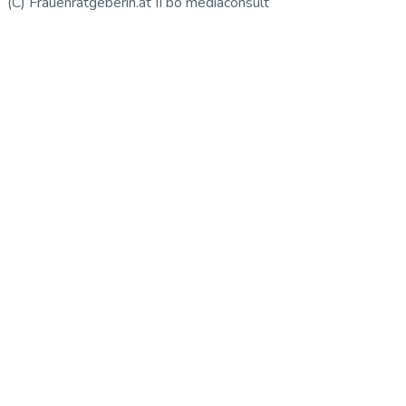
(C) Frauenratgeberin.at II bo mediaconsult