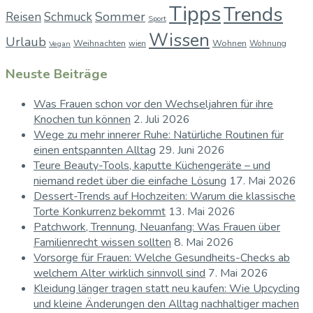
Tipps
Trends
Sommer
Reisen
Schmuck
Sport
Wissen
Urlaub
Weihnachten
Wohnen
wien
Wohnung
Vegan
Neuste Beiträge
Was Frauen schon vor den Wechseljahren für ihre
Knochen tun können
2. Juli 2026
Wege zu mehr innerer Ruhe: Natürliche Routinen für
einen entspannten Alltag
29. Juni 2026
Teure Beauty-Tools, kaputte Küchengeräte – und
niemand redet über die einfache Lösung
17. Mai 2026
Dessert-Trends auf Hochzeiten: Warum die klassische
Torte Konkurrenz bekommt
13. Mai 2026
Patchwork, Trennung, Neuanfang: Was Frauen über
Familienrecht wissen sollten
8. Mai 2026
Vorsorge für Frauen: Welche Gesundheits-Checks ab
welchem Alter wirklich sinnvoll sind
7. Mai 2026
Kleidung länger tragen statt neu kaufen: Wie Upcycling
und kleine Änderungen den Alltag nachhaltiger machen