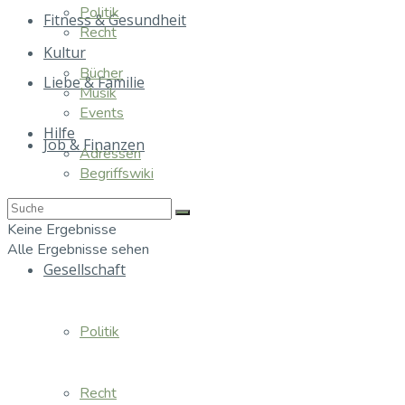
Politik
Fitness & Gesundheit
Recht
Kultur
Bücher
Liebe & Familie
Musik
Events
Hilfe
Job & Finanzen
Adressen
Begriffswiki
Essen & Trinken
Keine Ergebnisse
Alle Ergebnisse sehen
Gesellschaft
Politik
Recht