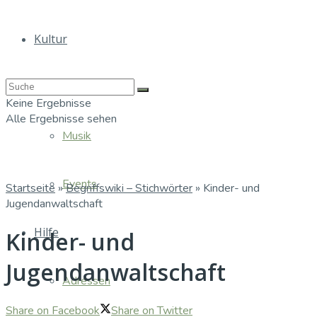
Kultur
Bücher
Keine Ergebnisse
Alle Ergebnisse sehen
Musik
Events
Startseite
»
Begriffswiki – Stichwörter
»
Kinder- und
Jugendanwaltschaft
Hilfe
Kinder- und
Jugendanwaltschaft
Adressen
Share on Facebook
Share on Twitter