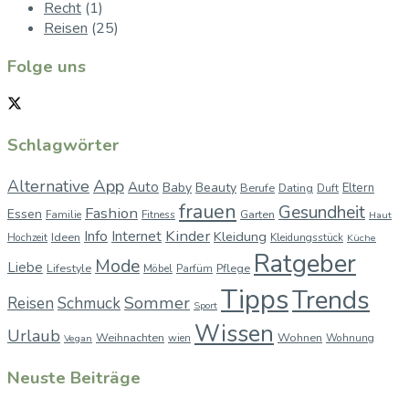
Recht
(1)
Reisen
(25)
Folge uns
Schlagwörter
App
Alternative
Auto
Baby
Beauty
Berufe
Dating
Eltern
Duft
frauen
Gesundheit
Fashion
Essen
Garten
Familie
Fitness
Haut
Kinder
Info
Internet
Kleidung
Ideen
Hochzeit
Kleidungsstück
Küche
Ratgeber
Mode
Liebe
Lifestyle
Pflege
Möbel
Parfüm
Tipps
Trends
Sommer
Reisen
Schmuck
Sport
Wissen
Urlaub
Weihnachten
Wohnen
wien
Wohnung
Vegan
Neuste Beiträge