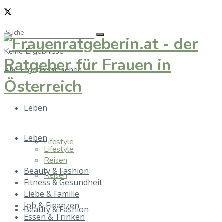
Keine Ergebnisse
Alle Ergebnisse sehen
Leben
Leben
Lifestyle
Lifestyle
Reisen
Beauty & Fashion
Reisen
Fitness & Gesundheit
Liebe & Familie
Job & Finanzen
Beauty & Fashion
Essen & Trinken