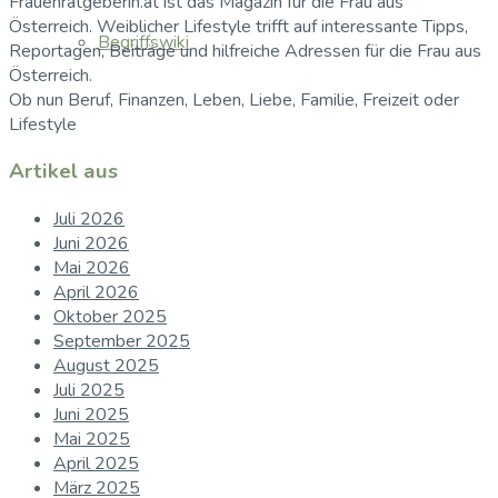
Frauenratgeberin.at ist das Magazin für die Frau aus
Österreich. Weiblicher Lifestyle trifft auf interessante Tipps,
Begriffswiki
Reportagen, Beiträge und hilfreiche Adressen für die Frau aus
Österreich.
Ob nun Beruf, Finanzen, Leben, Liebe, Familie, Freizeit oder
Lifestyle
Artikel aus
Juli 2026
Juni 2026
Mai 2026
April 2026
Oktober 2025
September 2025
August 2025
Juli 2025
Juni 2025
Mai 2025
April 2025
März 2025