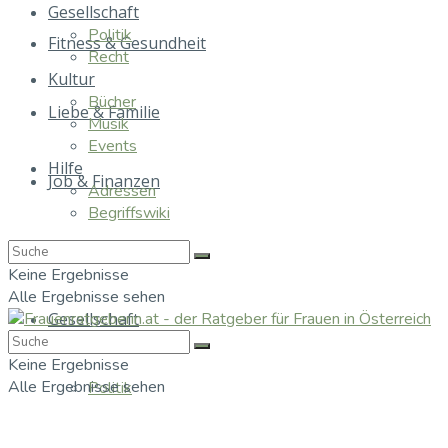
Gesellschaft
Politik
Fitness & Gesundheit
Recht
Kultur
Bücher
Liebe & Familie
Musik
Events
Hilfe
Job & Finanzen
Adressen
Begriffswiki
Essen & Trinken
Keine Ergebnisse
Alle Ergebnisse sehen
Gesellschaft
Keine Ergebnisse
Alle Ergebnisse sehen
Politik