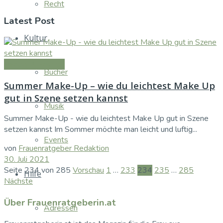
Recht
Latest Post
Kultur
Beauty & Fashion
Bücher
Summer Make-Up – wie du leichtest Make Up
gut in Szene setzen kannst
Musik
Summer Make-Up - wie du leichtest Make Up gut in Szene
setzen kannst Im Sommer möchte man leicht und luftig...
Events
von
Frauenratgeber Redaktion
30. Juli 2021
Seite 234 von 285
Vorschau
1
…
233
234
235
…
285
Hilfe
Nächste
Über Frauenratgeberin.at
Adressen