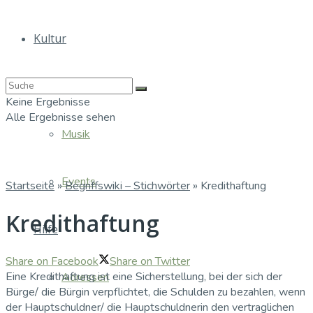
Kultur
Bücher
Keine Ergebnisse
Alle Ergebnisse sehen
Musik
Events
Startseite
»
Begriffswiki – Stichwörter
»
Kredithaftung
Kredithaftung
Hilfe
Share on Facebook
Share on Twitter
Eine Kredithaftung ist eine Sicherstellung, bei der sich der
Adressen
Bürge/ die Bürgin verpflichtet, die Schulden zu bezahlen, wenn
der Hauptschuldner/ die Hauptschuldnerin den vertraglichen