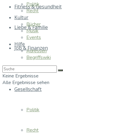
Politik
Fitness & Gesundheit
Recht
Kultur
Bücher
Liebe & Familie
Musik
Events
Hilfe
Job & Finanzen
Adressen
Begriffswiki
Essen & Trinken
Keine Ergebnisse
Alle Ergebnisse sehen
Gesellschaft
Politik
Recht