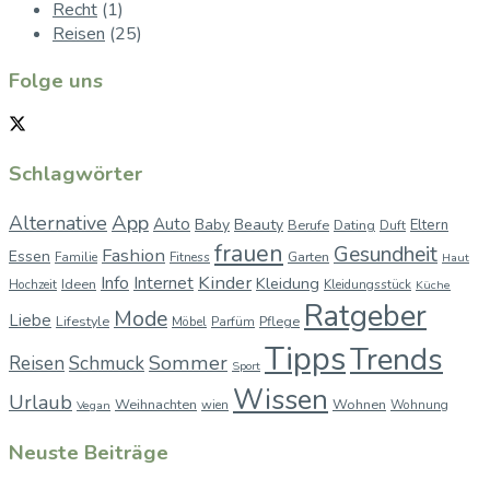
Recht
(1)
Reisen
(25)
Folge uns
Schlagwörter
App
Alternative
Auto
Baby
Beauty
Berufe
Dating
Eltern
Duft
frauen
Gesundheit
Fashion
Essen
Garten
Familie
Fitness
Haut
Kinder
Info
Internet
Kleidung
Ideen
Hochzeit
Kleidungsstück
Küche
Ratgeber
Mode
Liebe
Lifestyle
Pflege
Möbel
Parfüm
Tipps
Trends
Sommer
Reisen
Schmuck
Sport
Wissen
Urlaub
Weihnachten
Wohnen
wien
Wohnung
Vegan
Neuste Beiträge