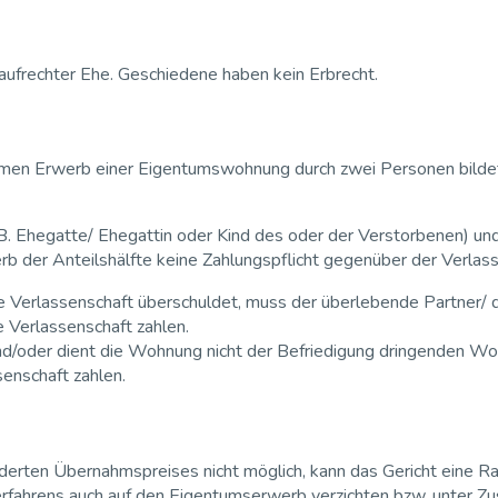
ufrechter Ehe. Geschiedene haben kein Erbrecht.
samen Erwerb einer Eigentumswohnung durch zwei Personen bildet
 (z.B. Ehegatte/ Ehegattin oder Kind des oder der Verstorbenen) 
rb der Anteilshälfte keine Zahlungspflicht gegenüber der Verlass
die Verlassenschaft überschuldet, muss der überlebende Partner
e Verlassenschaft zahlen.
gt und/oder dient die Wohnung nicht der Befriedigung dringenden 
enschaft zahlen.
nderten Übernahmspreises nicht möglich, kann das Gericht eine R
fahrens auch auf den Eigentumserwerb verzichten bzw. unter Zus