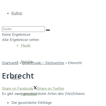
Kultur
Bücher
Keine Ergebnisse
Alle Ergebnisse sehen
Musik
Events
Startseite
»
Begriffswiki – Stichwörter
»
Erbrecht
Erbrecht
Hilfe
Share on Facebook
Share on Twitter
Es gibt zwei grundsätzliche Arten des (Ver)Erbens:
Adressen
Die gesetzliche Erbfolge