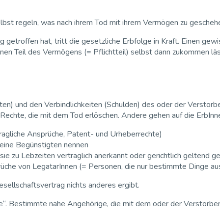
bst regeln, was nach ihrem Tod mit ihrem Vermögen zu geschehen 
getroffen hat, tritt die gesetzliche Erbfolge in Kraft. Einen gew
einen Teil des Vermögens (= Pflichtteil) selbst dann zukommen lä
 und den Verbindlichkeiten (Schulden) des oder der Verstorben
 Rechte, die mit dem Tod erlöschen. Andere gehen auf die ErbInne
ragliche Ansprüche, Patent- und Urheberrechte)
keine Begünstigten nennen
e zu Lebzeiten vertraglich anerkannt oder gerichtlich geltend 
rüche von LegatarInnen (= Personen, die nur bestimmte Dinge au
esellschaftsvertrag nichts anderes ergibt.
ge“. Bestimmte nahe Angehörige, die mit dem oder der Verstorb