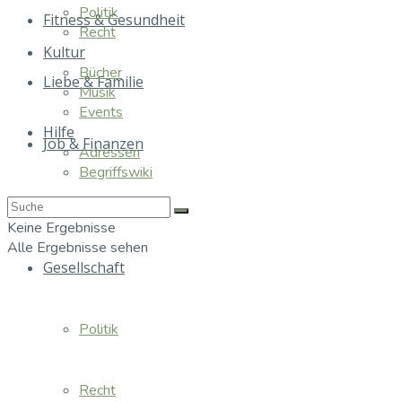
Politik
Fitness & Gesundheit
Recht
Kultur
Bücher
Liebe & Familie
Musik
Events
Hilfe
Job & Finanzen
Adressen
Begriffswiki
Essen & Trinken
Keine Ergebnisse
Alle Ergebnisse sehen
Gesellschaft
Politik
Recht